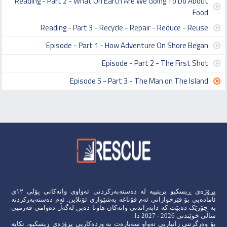
Reading - Part 2 - What On Earth Are We Going To Do About
Food
Reading - Part 3 - Recycle - Repair - Reduce - Reuse
Episode - Part 1 - How Adventure On Shore Began
Episode - Part 2 - The First Shot
Episode 5 - Part 3 - The Man on The Island
پڕۆژەی ڕیسکیو بریتییە لە دەستەبەرکردنی تەواوی وانەکانی پۆلی ١٢ی
ئامادەیی بۆ فێرخوازانی ئەم قۆناغە بەشێوازی ئۆنلاین. ئەم دەستەبەرکردنە
بە جۆرێک دەبێت کە دابەزاندنی وانەکان هاوتا دەبن لەگەڵ دەوامی فەرمیی
ساڵی خوێندنی 2026 - 2027 دا.
بۆ وەرگرتنی زانیاریی تەواو سەبارەت بە وردەکاریی پڕۆژەی ڕیسکیو، تکایە