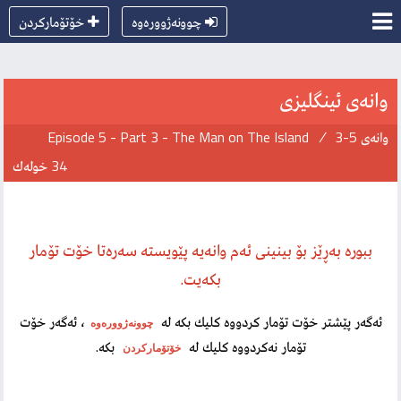
چوونەژوورەوە
خۆتۆماركردن
وانەی ئینگلیزی
وانەی 5-3
/
Episode 5 - Part 3 - The Man on The Island
34 خولەك
ببورە بەڕێز بۆ بینینی ئەم وانەیە پێویستە سەرەتا خۆت تۆمار
بكەیت.
ئەگەر پێشتر خۆت تۆمار كردووە كلیك بكە لە
، ئەگەر خۆت
چوونەژوورەوە
تۆمار نەكردووە كلیك لە
بكە.
خۆتۆماركردن