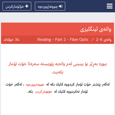
چوونەژوورەوە
خۆتۆماركردن
وانەی ئینگلیزی
وانەی 6-2
/
Reading - Part 2 - Fiber Optic
34 خولەك
ببورە بەڕێز بۆ بینینی ئەم وانەیە پێویستە سەرەتا خۆت تۆمار
بكەیت.
ئەگەر پێشتر خۆت تۆمار كردووە كلیك بكە لە
، ئەگەر خۆت
چوونەژوورەوە
تۆمار نەكردووە كلیك لە
بكە.
خۆتۆماركردن