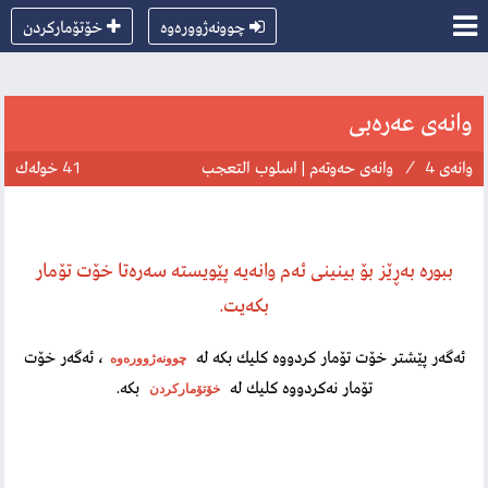
چوونەژوورەوە
خۆتۆماركردن
وانەی عەرەبی
وانەی 4
/
وانەی حەوتەم | اسلوب التعجب
41 خولەك
ببورە بەڕێز بۆ بینینی ئەم وانەیە پێویستە سەرەتا خۆت تۆمار
بكەیت.
ئەگەر پێشتر خۆت تۆمار كردووە كلیك بكە لە
، ئەگەر خۆت
چوونەژوورەوە
تۆمار نەكردووە كلیك لە
بكە.
خۆتۆماركردن