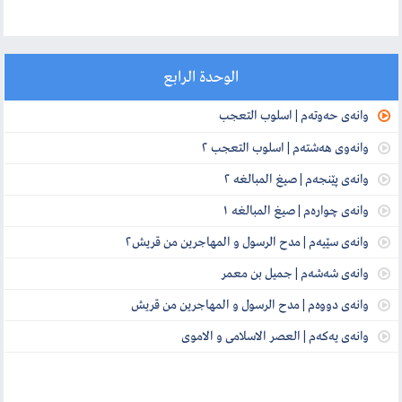
الوحدة الرابع
وانەی حەوتەم | اسلوب التعجب
وانەوی هەشتەم | اسلوب التعجب ٢
وانەی پێنجەم | صیغ المبالغە ٢
وانەی چوارەم | صیغ المبالغە ١
وانەی سێیەم | مدح الرسول و المهاجرین من قریش٢
وانەی شەشەم | جمیل بن معمر
وانەی دووەم | مدح الرسول و المهاجرین من قریش
وانەی یەکەم | العصر الاسلامی و الاموی