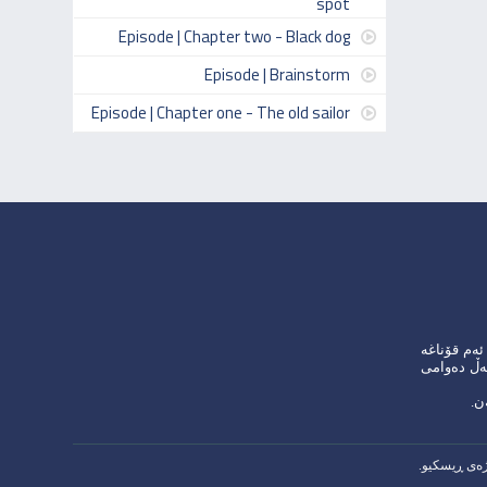
spot
Episode | Chapter two - Black dog
Episode | Brainstorm
Episode | Chapter one - The old sailor
دەیی بۆ فێرخوازانی ئەم قۆناغە
گەڵ دەوامی
ن.
ۆژەی ڕیسكیو.