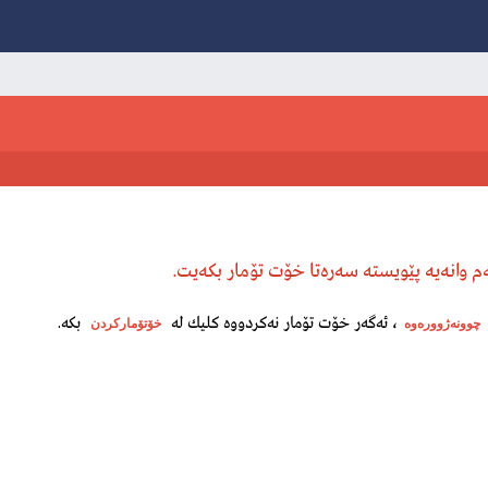
ئەم وانەیە پێویستە سەرەتا خۆت تۆمار بكەیت.
، ئەگەر خۆت تۆمار نەكردووە كلیك لە
بكە.
چوونەژوورەوە
خۆتۆماركردن