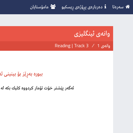
سەرەتا
دەربارەی پڕۆژەی ڕیسكیو
مامۆستایان
وانەی ئینگلیزی
وانەی 1
/
Reading | Track 3
ببورە بەڕێز بۆ بینینی 
ئەگەر پێشتر خۆت تۆمار كردووە كلیك بكە لە