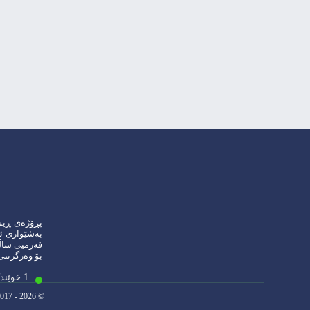
بەشێوازی ئۆ
فەرمیی ساڵی خوێندن
بۆ وەرگرتنی
1 خوێندكار سەرهێڵن
017 - 2026 ©