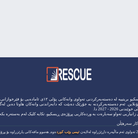
پڕۆژەی ڕیسکیو بریتییە لە دەستەبەرکردنی تەواوی وانەکانی پۆلی ١٢ی ئاما
نلاین. ئەم دەستەبەرکردنە بە جۆرێک دەبێت کە دابەزاندنی وانەکان هاوتا دەبن لە
ی 2026 - 2027 دا.
 زانیاریی تەواو سەبارەت بە وردەکاریی پڕۆژەی ڕیسکیو، تکایە کلیک لەم
بەستەرە
بکە
2
تەواوی ئەم ماڵپەرە داڕێژراوە لەلایەن
تیمی وێب كورد
ەوە, هەموو مافەكانی پارێزراوە بۆ پڕ